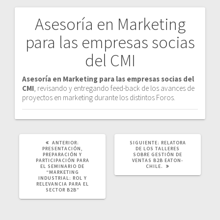
Asesoría en Marketing
Navegación
para las empresas socias
de
del CMI
entradas
Asesoría en Marketing para las empresas socias del
CMI
, revisando y entregando feed-back de los avances de
proyectos en marketing durante los distintos Foros.
POST
SIGUIENTE
ANTERIOR:
SIGUIENTE:
RELATORA
ANTERIOR:
POST:
PRESENTACIÓN,
DE LOS TALLERES
PREPARACIÓN Y
SOBRE GESTIÓN DE
PARTICIPACIÓN PARA
VENTAS B2B EATON-
EL SEMINARIO DE
CHILE.
“MARKETING
INDUSTRIAL: ROL Y
RELEVANCIA PARA EL
SECTOR B2B”