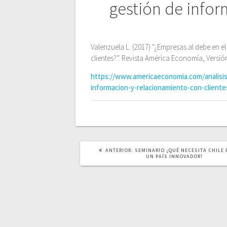
de
gestión de info
entradas
Valenzuela L. (2017) “¿Empresas al debe en 
clientes?”. Revista América Economía, Versió
https://www.americaeconomia.com/analisis
informacion-y-relacionamiento-con-cliente
POST
ANTERIOR:
SEMINARIO ¿QUÉ NECESITA CHILE 
ANTERIOR:
UN PAÍS INNOVADOR?