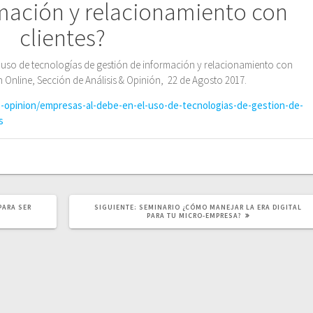
rmación y relacionamiento con
clientes?
el uso de tecnologías de gestión de información y relacionamiento con
n Online, Sección de Análisis & Opinión, 22 de Agosto 2017.
-opinion/empresas-al-debe-en-el-uso-de-tecnologias-de-gestion-de-
s
SIGUIENTE
PARA SER
SIGUIENTE:
SEMINARIO ¿CÓMO MANEJAR LA ERA DIGITAL
POST:
PARA TU MICRO-EMPRESA?